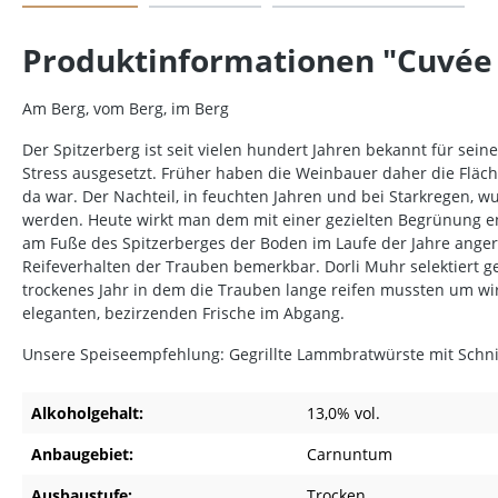
Produktinformationen "Cuvée 
Am Berg, vom Berg, im Berg
Der Spitzerberg ist seit vielen hundert Jahren bekannt für sei
Stress ausgesetzt. Früher haben die Weinbauer daher die Fläc
da war. Der Nachteil, in feuchten Jahren und bei Starkregen,
werden. Heute wirkt man dem mit einer gezielten Begrünung en
am Fuße des Spitzerberges der Boden im Laufe der Jahre angere
Reifeverhalten der Trauben bemerkbar. Dorli Muhr selektiert g
trockenes Jahr in dem die Trauben lange reifen mussten um wir
eleganten, bezirzenden Frische im Abgang.
Unsere Speiseempfehlung: Gegrillte Lammbratwürste mit Schnit
Alkoholgehalt:
13,0% vol.
Anbaugebiet:
Carnuntum
Ausbaustufe:
Trocken