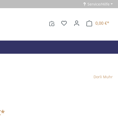
Service/Hilfe
0,00 €*
Dorli Muhr
€*