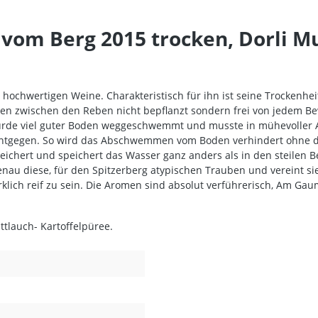
vom Berg 2015 trocken, Dorli M
ne hochwertigen Weine. Charakteristisch für ihn ist seine Trockenh
hen zwischen den Reben nicht bepflanzt sondern frei von jedem B
 wurde viel guter Boden weggeschwemmt und musste in mühevoller
tgegen. So wird das Abschwemmen vom Boden verhindert ohne den R
ichert und speichert das Wasser ganz anders als in den steilen B
enau diese, für den Spitzerberg atypischen Trauben und vereint si
klich reif zu sein. Die Aromen sind absolut verführerisch, Am Gau
tlauch- Kartoffelpüree.