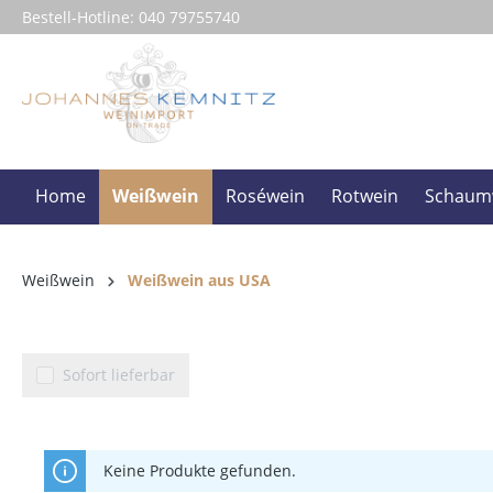
Bestell-Hotline:
040 79755740
springen
Zur Hauptnavigation springen
Home
Weißwein
Roséwein
Rotwein
Schaum
Weißwein
Weißwein aus USA
Sofort lieferbar
Keine Produkte gefunden.