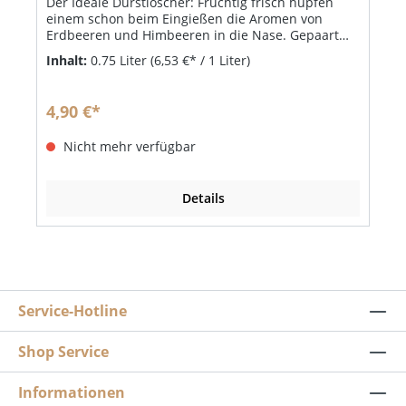
Der Ideale Durstlöscher: Fruchtig frisch hüpfen
einem schon beim Eingießen die Aromen von
Erdbeeren und Himbeeren in die Nase. Gepaart
mit einer frischen, leicht herben Zitrusnote und
Inhalt:
0.75 Liter
(6,53 €* / 1 Liter)
ganz, ganz fein moussierend, der ideale
Durstlöscher für warme Tage. Unsere
Speisenempfehlung: leichte Sommerküche &
4,90 €*
Salate
Nicht mehr verfügbar
Details
Service-Hotline
Shop Service
Informationen