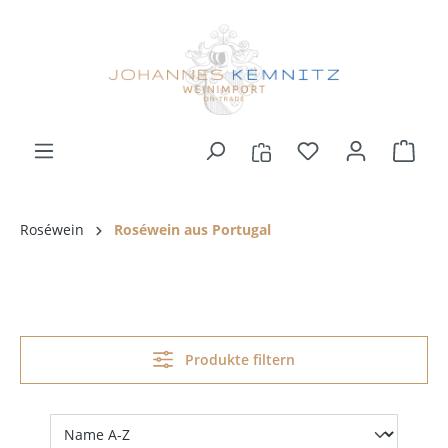
alt springen
Roséwein
Roséwein aus Portugal
Produkte filtern