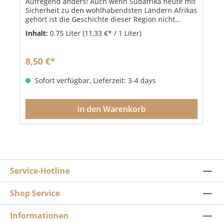
Aufregend anders! Auch wenn Südafrika heute mit
Sicherheit zu den wohlhabendsten Ländern Afrikas
gehört ist die Geschichte dieser Region nicht
weniger bewegend. Mit ein Grund, warum man
Inhalt:
0.75 Liter
(11,33 €* / 1 Liter)
sich auf Good Hope einer Art Ehrencodex
verschrieben hat, nämlich „Qualitätsweine mit
Gewissen zu machen“. Es wird traditionell und
8,50 €*
natürlich gearbeitet und man hat sich
umfangreichen Umwelt-, Ethik- und
Sofort verfügbar, Lieferzeit: 3-4 days
Sozialstandards verschrieben. Ein herrlich subtiler,
eleganter und unaufdringlicher Syrah der mit
seiner belebenden, vielschichtigen Art
In den Warenkorb
beeindruckt. Unser Tipp: Probieren Sie auch die
anderen Weine von Good Hope!
Service-Hotline
Shop Service
Informationen