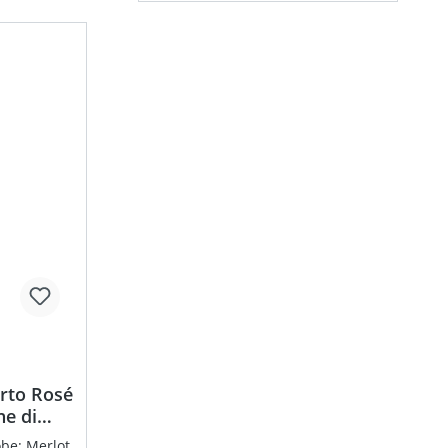
rto Rosé
ne di
be: Merlot