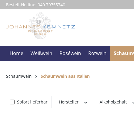
Bestell-Hotline:
040 79755740
springen
Zur Hauptnavigation springen
Home
Weißwein
Roséwein
Rotwein
Schaum
Schaumwein
Schaumwein aus Italien
Sofort lieferbar
Hersteller
Alkoholgehalt