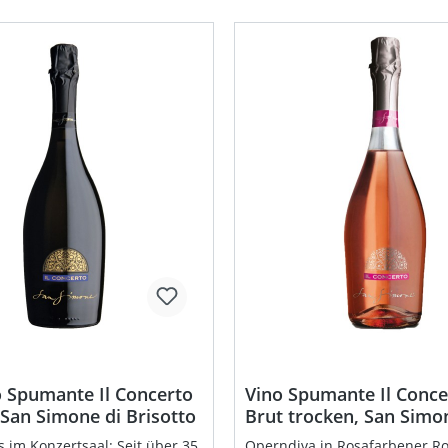
 Spumante Il Concerto
Vino Spumante Il Conce
 San Simone di Brisotto
Brut trocken, San Simo
Brisotto
 im Konzertsaal: Seit über 35
Operndiva in Rosafarbener Ro