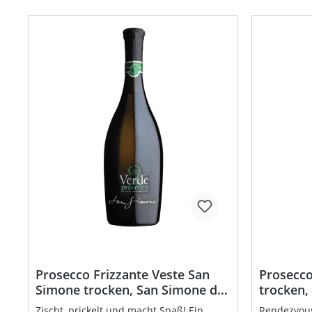
Prosecco Frizzante Veste San
Prosecco
Simone trocken, San Simone di
trocken,
Brisotto
Zischt, prickelt und macht Spaß! Ein
Rendezvous