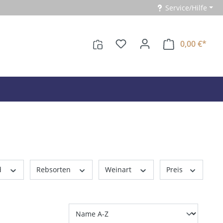
Service/Hilfe
0,00 €*
d
Rebsorten
Weinart
Preis