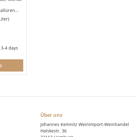
allüren
n fruchtig
Liter)
gen Noten.
 Stimme
ig über die
ung:
m Grillen,
: 3-4 days
b
Über uns
Johannes Kemnitz Weinimport-Weinhandel
Halskestr. 36