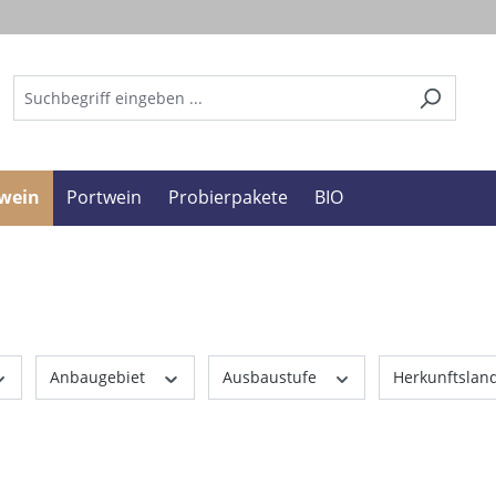
wein
Portwein
Probierpakete
BIO
Anbaugebiet
Ausbaustufe
Herkunftslan