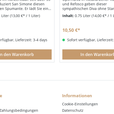
duziert San Simone diesen
und Refosco geben dieser
n Spumante. Er lädt Sie ein
sympathischen Diva ohne Star
urzweiligen Concerto mit
eine elegante Robe sowie eine
 Liter
(13,00 €* / 1 Liter)
Inhalt:
0.75 Liter
(14,00 €* / 1 
uchtigen Aromen von Birne und
frischen Charakter mit blumi
 einem frischen,
Mit ihrer saftigen, trockenen
enden Intermezzo. Unsere
fließt sie ungemein leichtflüss
10,50 €*
fehlung: Versuchen sie mal
Zunge. Unser Speisenempfehl
ni: Weißes Pfirsichpüree mit
Samstagabend als Aperitif vor
rfügbar, Lieferzeit: 3-4 days
Sofort verfügbar, Lieferzeit
l Concerto aufgegossen
einfach göttlich.
In den Warenkorb
In den Warenkor
e
Informationen
Cookie-Einstellungen
 Zahlungsbedingungen
Datenschutz