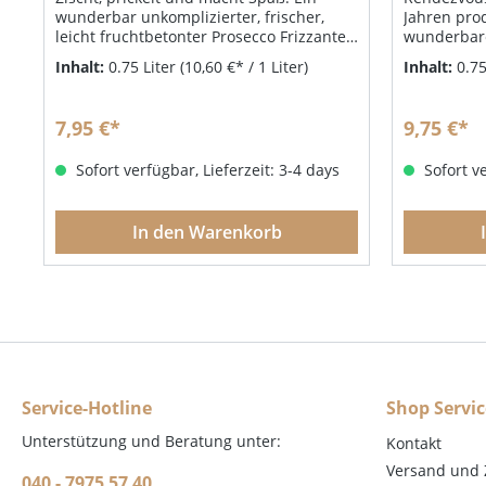
wunderbar unkomplizierter, frischer,
Jahren pro
leicht fruchtbetonter Prosecco Frizzante.
wunderbare
Dank des einzigartigen Drehverschlusses
zu einem k
Inhalt:
0.75 Liter
(10,60 €* / 1 Liter)
Inhalt:
0.75
bleibt die Kohlensäure auch nach dem
duftig, fr
Öffnen lange in der Flasche. Unsere
Apfel sowie
Speisenempfehlung: Auf Eis in einem
vitalisier
7,95 €*
9,75 €*
großen Weinglas serviert! Das
Speisenemp
Wochenende kann kommen.
einen Belli
Sofort verfügbar, Lieferzeit: 3-4 days
Sofort ve
Spumante I
In den Warenkorb
Service-Hotline
Shop Servic
Unterstützung und Beratung unter:
Kontakt
Versand und
040 - 7975 57 40