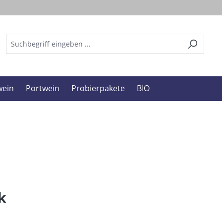
ein
Portwein
Probierpakete
BIO
k