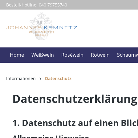
Bestell-Hotline:
040 79755740
springen
Zur Hauptnavigation springen
Home
Weißwein
Roséwein
Rotwein
Schaumw
Informationen
Datenschutz
Datenschutz­erklärung
1. Datenschutz auf einen Blic
Allgemeine Hinweise